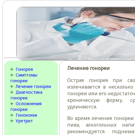
Лечение гонореи
Гонорея
Симптомы
Острая гонорея при св
гонореи
Лечение гонореи
излечивается в нескольк
Диагностика
гонореи или его недостато
гонореи
хроническую форму, с
Осложнения
удлиняются.
гонореи
Гонококки
Во время лечения гонореи
Уретрит
пива, алкогольных нап
рекомендуется подним