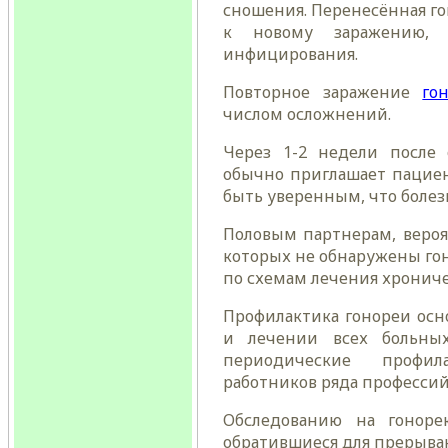
сношения. Перенесённая г
к новому заражению, 
инфицирования.
Повторное заражение
го
числом осложнений.
Через 1-2 недели после 
обычно приглашает пациен
быть уверенным, что болез
Половым партнерам, вероя
которых не обнаружены го
по схемам лечения хрониче
Профилактика гонореи осн
и лечении всех больных
периодические профил
работников ряда профессий
Обследованию на гоноре
обратившиеся для прерыва